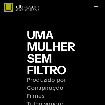
Home
UMA 
Team
Contact
MULHER 
Portfolio
SEM 
Services
FILTRO
English Version
Produzido por 
Our Instagram
Conspiração 
Filmes
Trilha sonora 