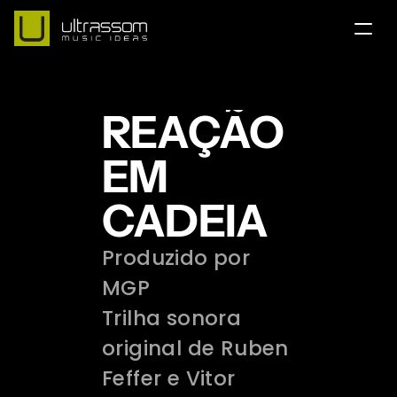
Home
REAÇÃO 
Equipe
Contato
EM 
Portfólio
CADEIA
Serviços
Produzido por 
English Version
MGP 
Acesse nosso Instagram
Trilha sonora 
original de Ruben 
Feffer e Vitor 