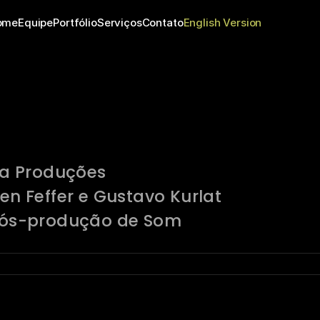
ome
Equipe
Portfólio
Serviços
Contato
English Version
a Produções
ben Feffer e Gustavo Kurlat
e Pós-produção de Som