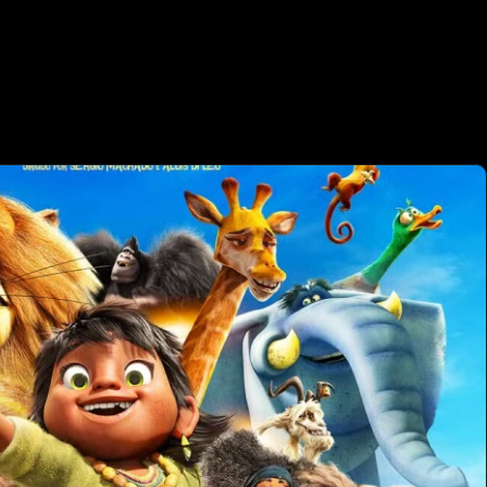
S  
OUTRO